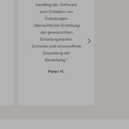
handling der Software
"Wunderk
zum Erstellen von
ein klas
Einladungen.
Website
Übersichtliche Erstellung
die Ausw
der gewünschten
groß
Einladungskarten.
Mögl
Schnelle und einwandfreie
Erste
Zusendung der
eigen
Bestellung."
Bildern.
super! P
Peter H.
Qualit
werde w