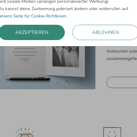
und soziale Medien (anzeigen personalisierter Werbung).
Du kannst deine Zustimmung jederzeit ändern oder widerrufen auf
unsere Seite für Cookie-Richtlinien
.
Das Aushängesc
AKZEPTIEREN
ABLEHNEN
Text natürlich 
immer schwierig
Antworten zum 
zusammengefas