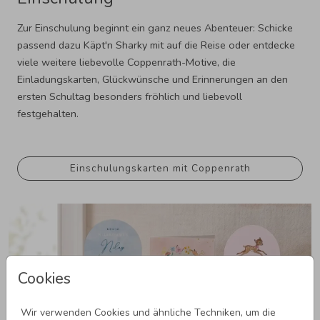
Zur Einschulung beginnt ein ganz neues Abenteuer: Schicke
passend dazu Käpt'n Sharky mit auf die Reise oder entdecke
viele weitere liebevolle Coppenrath-Motive, die
Einladungskarten, Glückwünsche und Erinnerungen an den
ersten Schultag besonders fröhlich und liebevoll
festgehalten.
Einschulungskarten mit Coppenrath
Cookies
Wir verwenden Cookies und ähnliche Techniken, um die