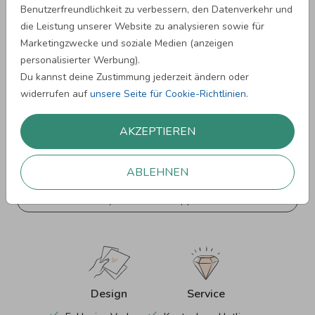
Benutzerfreundlichkeit zu verbessern, den Datenverkehr und
die Leistung unserer Website zu analysieren sowie für
Marketingzwecke und soziale Medien (anzeigen
Baby
personalisierter Werbung).
Du kannst deine Zustimmung jederzeit ändern oder
Mit den liebevollen Coppenrath-Motiven werden Babykarten
widerrufen auf
unsere Seite für Cookie-Richtlinien
.
zu kleinen Erinnerungsstücken voller Wärme. Ob Geburt,
Taufe oder erste Meilensteine - die zarten Illustrationen
begleiten besondere Momente rund ums Baby auf besonders
AKZEPTIEREN
schöne Weise.
ABLEHNEN
Babykarten mit Coppenrath
Design
Service