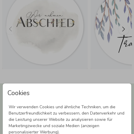
Newsletter abonnieren und 5,00 € Rabatt**
Cookies
sichern!
Melde Dich zu unserem Newsletter an und bleibe auf dem
Wir verwenden Cookies und ähnliche Techniken, um die
Laufenden.
Benutzerfreundlichkeit zu verbessern, den Datenverkehr und
die Leistung unserer Website zu analysieren sowie für
Marketingzwecke und soziale Medien (anzeigen
personalisierter Werbung).