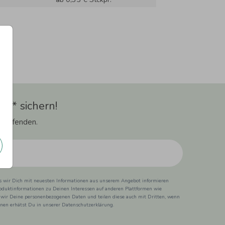
t** sichern!
 Laufenden.
ss wir Dich mit neuesten Informationen aus unserem Angebot informieren
duktinformationen zu Deinen Interessen auf anderen Plattformen wie
 wir Deine personenbezogenen Daten und teilen diese auch mit Dritten, wenn
ionen erhätst Du in unserer Datenschutzerklärung.