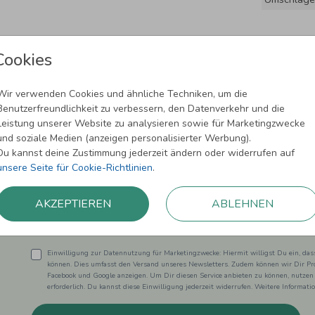
Cookies
Wir verwenden Cookies und ähnliche Techniken, um die
Benutzerfreundlichkeit zu verbessern, den Datenverkehr und die
Leistung unserer Website zu analysieren sowie für Marketingzwecke
und soziale Medien (anzeigen personalisierter Werbung).
Newsletter abonnieren und 5,00 € Rabat
Du kannst deine Zustimmung jederzeit ändern oder widerrufen auf
unsere Seite für Cookie-Richtlinien
.
Melde Dich zu unserem Newsletter an und bleibe auf dem
AKZEPTIEREN
ABLEHNEN
Einwilligung zur Datennutzung für Marketingzwecke: Hiermit willigst Du ein, da
können. Dies umfasst den Versand unseres Newsletters. Zudem können wir Dir Pro
Facebook und Google anzeigen. Um Dir diesen Service anbieten zu können, nutzen
erforderlich. Du kannst diese Einwilligung jederzeit widerrufen. Weitere Informat