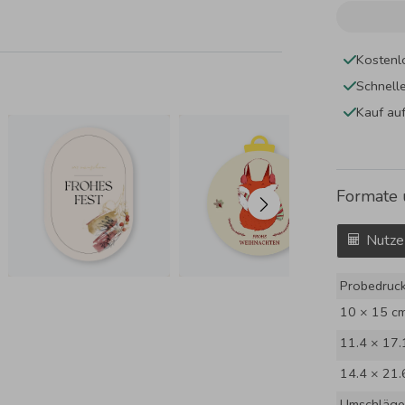
Kostenl
Schnell
Kauf au
Formate 
Nutze
Probedruc
10 × 15 c
11.4 × 17.
14.4 × 21.
Umschläge