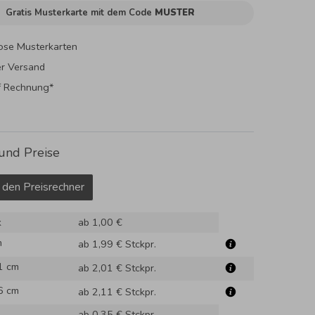
Gratis Musterkarte mit dem Code
MUSTER
ose Musterkarten
er Versand
f Rechnung*
und Preise
 den Preisrechner
k
ab 1,00 €
m
ab 1,99 €
Stckpr.
1 cm
ab 2,01 €
Stckpr.
6 cm
ab 2,11 €
Stckpr.
ab 0,35 €
Stckpr.