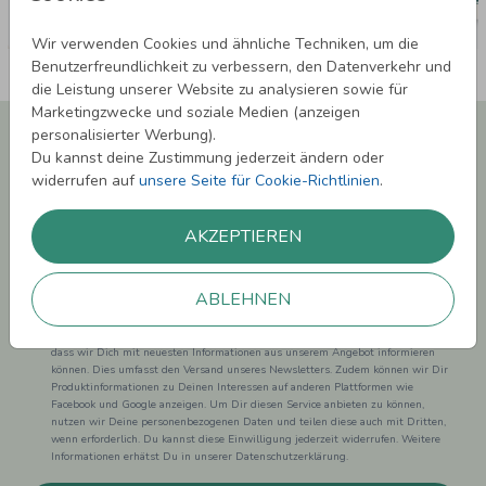
Wir verwenden Cookies und ähnliche Techniken, um die
Benutzerfreundlichkeit zu verbessern, den Datenverkehr und
die Leistung unserer Website zu analysieren sowie für
Marketingzwecke und soziale Medien (anzeigen
Newsletter abonnieren und 5,00 € Rabatt**
personalisierter Werbung).
sichern!
Du kannst deine Zustimmung jederzeit ändern oder
widerrufen auf
unsere Seite für Cookie-Richtlinien
.
Melde Dich zu unserem Newsletter an und bleibe auf dem
Laufenden.
AKZEPTIEREN
ABLEHNEN
Einwilligung zur Datennutzung für Marketingzwecke: Hiermit willigst Du ein,
dass wir Dich mit neuesten Informationen aus unserem Angebot informieren
können. Dies umfasst den Versand unseres Newsletters. Zudem können wir Dir
Produktinformationen zu Deinen Interessen auf anderen Plattformen wie
Facebook und Google anzeigen. Um Dir diesen Service anbieten zu können,
nutzen wir Deine personenbezogenen Daten und teilen diese auch mit Dritten,
wenn erforderlich. Du kannst diese Einwilligung jederzeit widerrufen. Weitere
Informationen erhätst Du in unserer Datenschutzerklärung.