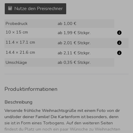
Nutze den Preisrechner
Probedruck
ab 1,00 €
10 × 15 cm
ab 1,99 €
Stckpr.
11.4 × 17.1 cm
ab 2,01 €
Stckpr.
14.4 × 21.6 cm
ab 2,11 €
Stckpr.
Umschläge
ab 0,35 €
Stckpr.
Produktinformationen
Beschreibung
Versende fröhliche Weihnachtsgrüße mit einem Foto von dir
und/oder deiner Familie! Die Kartenform ist besonders, denn
sie ist in Form eines Torbogens. Auf den weiteren Seiten
findest du Platz um noch ein paar Wünsche zu Weihnachten