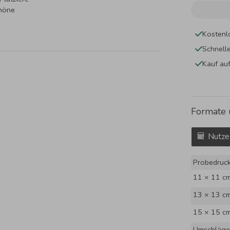
chöne
Kostenl
Schnell
Kauf au
Formate 
Nutze
Probedruc
11 × 11 c
13 × 13 c
15 × 15 c
Umschläge