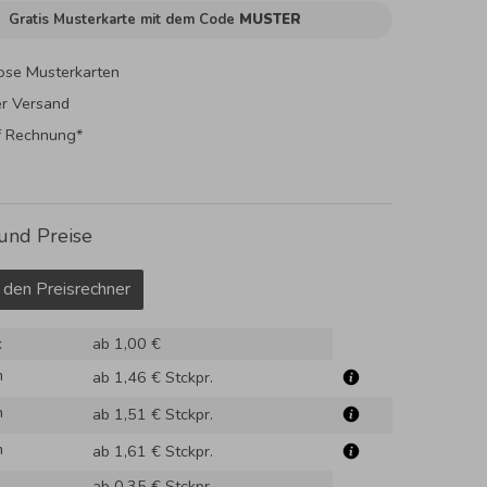
Gratis Musterkarte mit dem Code
MUSTER
ose Musterkarten
er Versand
f Rechnung*
und Preise
 den Preisrechner
k
ab 1,00 €
m
ab 1,46 €
Stckpr.
m
ab 1,51 €
Stckpr.
m
ab 1,61 €
Stckpr.
ab 0,35 €
Stckpr.