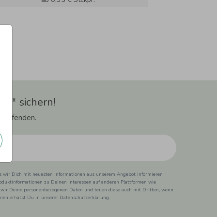
t** sichern!
 Laufenden.
ss wir Dich mit neuesten Informationen aus unserem Angebot informieren
duktinformationen zu Deinen Interessen auf anderen Plattformen wie
 wir Deine personenbezogenen Daten und teilen diese auch mit Dritten, wenn
ionen erhätst Du in unserer Datenschutzerklärung.