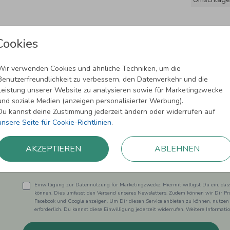
Cookies
Wir verwenden Cookies und ähnliche Techniken, um die
Benutzerfreundlichkeit zu verbessern, den Datenverkehr und die
Leistung unserer Website zu analysieren sowie für Marketingzwecke
und soziale Medien (anzeigen personalisierter Werbung).
Newsletter abonnieren und 5,00 € Rabat
Du kannst deine Zustimmung jederzeit ändern oder widerrufen auf
unsere Seite für Cookie-Richtlinien
.
Melde Dich zu unserem Newsletter an und bleibe auf dem
AKZEPTIEREN
ABLEHNEN
Einwilligung zur Datennutzung für Marketingzwecke: Hiermit willigst Du ein, da
können. Dies umfasst den Versand unseres Newsletters. Zudem können wir Dir Pro
Facebook und Google anzeigen. Um Dir diesen Service anbieten zu können, nutzen
erforderlich. Du kannst diese Einwilligung jederzeit widerrufen. Weitere Informat