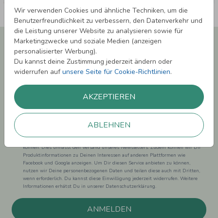
Wir verwenden Cookies und ähnliche Techniken, um die
Benutzerfreundlichkeit zu verbessern, den Datenverkehr und
die Leistung unserer Website zu analysieren sowie für
Newsletter abonnieren und 5,00 € Rabatt**
Marketingzwecke und soziale Medien (anzeigen
sichern!
personalisierter Werbung).
Du kannst deine Zustimmung jederzeit ändern oder
Melde Dich zu unserem Newsletter an und bleibe auf dem
widerrufen auf
unsere Seite für Cookie-Richtlinien
.
Laufenden.
AKZEPTIEREN
ABLEHNEN
Einwilligung zur Datennutzung für Marketingzwecke: Hiermit willigst Du ein,
dass wir Dich mit neuesten Informationen aus unserem Angebot informieren
können. Dies umfasst den Versand unseres Newsletters. Zudem können wir Dir
Produktinformationen zu Deinen Interessen auf anderen Plattformen wie
Facebook und Google anzeigen. Um Dir diesen Service anbieten zu können,
nutzen wir Deine personenbezogenen Daten und teilen diese auch mit Dritten,
wenn erforderlich. Du kannst diese Einwilligung jederzeit widerrufen. Weitere
Informationen erhätst Du in unserer Datenschutzerklärung.
ANMELDEN