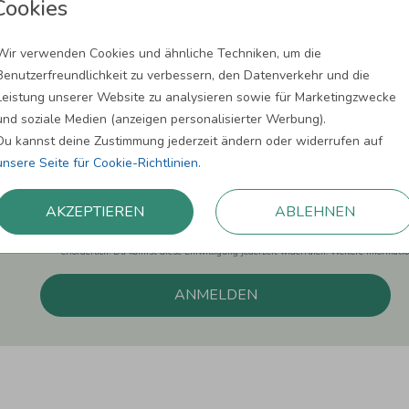
Cookies
Wir verwenden Cookies und ähnliche Techniken, um die
Newsletter abonnieren und 5,00 € Rabat
Benutzerfreundlichkeit zu verbessern, den Datenverkehr und die
Leistung unserer Website zu analysieren sowie für Marketingzwecke
Melde Dich zu unserem Newsletter an und bleibe auf dem
und soziale Medien (anzeigen personalisierter Werbung).
Du kannst deine Zustimmung jederzeit ändern oder widerrufen auf
unsere Seite für Cookie-Richtlinien
.
Einwilligung zur Datennutzung für Marketingzwecke: Hiermit willigst Du ein, da
AKZEPTIEREN
ABLEHNEN
können. Dies umfasst den Versand unseres Newsletters. Zudem können wir Dir Pro
Facebook und Google anzeigen. Um Dir diesen Service anbieten zu können, nutzen
erforderlich. Du kannst diese Einwilligung jederzeit widerrufen. Weitere Informat
ANMELDEN