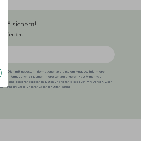
t** sichern!
 Laufenden.
ss wir Dich mit neuesten Informationen aus unserem Angebot informieren
duktinformationen zu Deinen Interessen auf anderen Plattformen wie
 wir Deine personenbezogenen Daten und teilen diese auch mit Dritten, wenn
ionen erhätst Du in unserer Datenschutzerklärung.