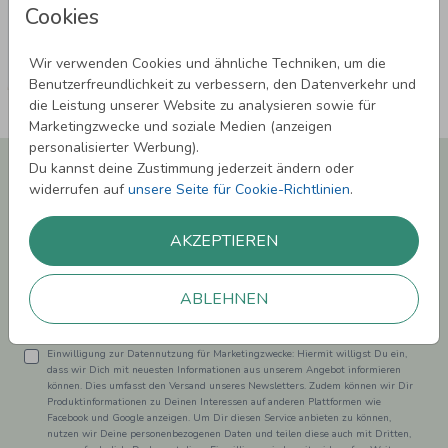
Cookies
Wir verwenden Cookies und ähnliche Techniken, um die
Benutzerfreundlichkeit zu verbessern, den Datenverkehr und
die Leistung unserer Website zu analysieren sowie für
Marketingzwecke und soziale Medien (anzeigen
personalisierter Werbung).
Newsletter abonnieren und 5,00 € Rabatt**
Du kannst deine Zustimmung jederzeit ändern oder
sichern!
widerrufen auf
unsere Seite für Cookie-Richtlinien
.
Melde Dich zu unserem Newsletter an und bleibe auf dem
Laufenden.
AKZEPTIEREN
ABLEHNEN
Einwilligung zur Datennutzung für Marketingzwecke: Hiermit willigst Du ein,
dass wir Dich mit neuesten Informationen aus unserem Angebot informieren
können. Dies umfasst den Versand unseres Newsletters. Zudem können wir Dir
Produktinformationen zu Deinen Interessen auf anderen Plattformen wie
Facebook und Google anzeigen. Um Dir diesen Service anbieten zu können,
nutzen wir Deine personenbezogenen Daten und teilen diese auch mit Dritten,