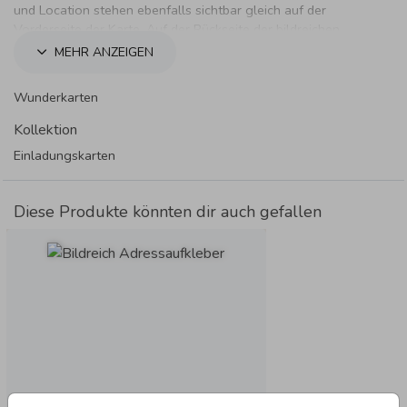
und Location stehen ebenfalls sichtbar gleich auf der
Vorderseite der Karte. Auf der Rückseite der bildreichen
Karte, kannst du noch nähere Informationen zu deiner Feier
MEHR ANZEIGEN
schreiben.
Wunderkarten
Kollektion
Einladungskarten
Diese Produkte könnten dir auch gefallen