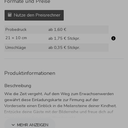
Formate und Preise
Nutze den Preisrechner
Probedruck
ab 1,60 €
21 × 10 cm
ab 1,75 €
Stckpr.
Umschläge
ab 0,35 €
Stckpr.
Produktinformationen
Beschreibung
Wie die Zeit vergeht. Auf dem Weg zum Erwachsenwerden
gewährt diese Einladungskarte zur Firmung auf der
Vorderseite einen Einblick in die Meilensteine deiner Kindheit.
Entzücke deine Gäste mit der Bilderreihe und freue dich auf
einen spannenden neuen Wendepunkt.
MEHR ANZEIGEN