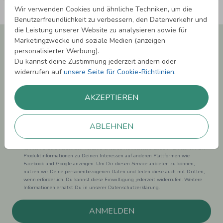
Wir verwenden Cookies und ähnliche Techniken, um die
Benutzerfreundlichkeit zu verbessern, den Datenverkehr und
die Leistung unserer Website zu analysieren sowie für
Newsletter abonnieren und 5,00 € Rabatt**
Marketingzwecke und soziale Medien (anzeigen
sichern!
personalisierter Werbung).
Du kannst deine Zustimmung jederzeit ändern oder
Melde Dich zu unserem Newsletter an und bleibe auf dem
widerrufen auf
unsere Seite für Cookie-Richtlinien
.
Laufenden.
AKZEPTIEREN
ABLEHNEN
Einwilligung zur Datennutzung für Marketingzwecke: Hiermit willigst Du ein,
dass wir Dich mit neuesten Informationen aus unserem Angebot informieren
können. Dies umfasst den Versand unseres Newsletters. Zudem können wir Dir
Produktinformationen zu Deinen Interessen auf anderen Plattformen wie
Facebook und Google anzeigen. Um Dir diesen Service anbieten zu können,
nutzen wir Deine personenbezogenen Daten und teilen diese auch mit Dritten,
wenn erforderlich. Du kannst diese Einwilligung jederzeit widerrufen. Weitere
Informationen erhätst Du in unserer Datenschutzerklärung.
ANMELDEN