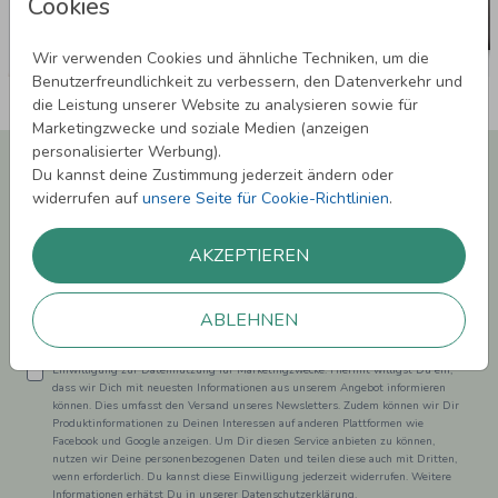
Cookies
Wir verwenden Cookies und ähnliche Techniken, um die
Benutzerfreundlichkeit zu verbessern, den Datenverkehr und
die Leistung unserer Website zu analysieren sowie für
Marketingzwecke und soziale Medien (anzeigen
personalisierter Werbung).
Newsletter abonnieren und 5,00 € Rabatt**
Du kannst deine Zustimmung jederzeit ändern oder
sichern!
widerrufen auf
unsere Seite für Cookie-Richtlinien
.
Melde Dich zu unserem Newsletter an und bleibe auf dem
Laufenden.
AKZEPTIEREN
ABLEHNEN
Einwilligung zur Datennutzung für Marketingzwecke: Hiermit willigst Du ein,
dass wir Dich mit neuesten Informationen aus unserem Angebot informieren
können. Dies umfasst den Versand unseres Newsletters. Zudem können wir Dir
Produktinformationen zu Deinen Interessen auf anderen Plattformen wie
Facebook und Google anzeigen. Um Dir diesen Service anbieten zu können,
nutzen wir Deine personenbezogenen Daten und teilen diese auch mit Dritten,
wenn erforderlich. Du kannst diese Einwilligung jederzeit widerrufen. Weitere
Informationen erhätst Du in unserer Datenschutzerklärung.