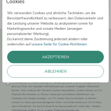
Cookies
Wir verwenden Cookies und ähnliche Techniken, um die
Benutzerfreundlichkeit zu verbessern, den Datenverkehr und
die Leistung unserer Website zu analysieren sowie für
Marketingzwecke und soziale Medien (anzeigen
personalisierter Werbung).
Newsletter abonnieren und 5,00 € Rabatt**
Du kannst deine Zustimmung jederzeit ändern oder
sichern!
widerrufen auf
unsere Seite für Cookie-Richtlinien
.
Melde Dich zu unserem Newsletter an und bleibe auf dem
Laufenden.
AKZEPTIEREN
ABLEHNEN
Einwilligung zur Datennutzung für Marketingzwecke: Hiermit willigst Du ein,
dass wir Dich mit neuesten Informationen aus unserem Angebot informieren
können. Dies umfasst den Versand unseres Newsletters. Zudem können wir Dir
Produktinformationen zu Deinen Interessen auf anderen Plattformen wie
Facebook und Google anzeigen. Um Dir diesen Service anbieten zu können,
nutzen wir Deine personenbezogenen Daten und teilen diese auch mit Dritten,
wenn erforderlich. Du kannst diese Einwilligung jederzeit widerrufen. Weitere
Informationen erhätst Du in unserer Datenschutzerklärung.