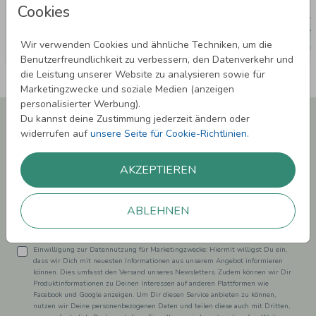
Cookies
Wir verwenden Cookies und ähnliche Techniken, um die
Benutzerfreundlichkeit zu verbessern, den Datenverkehr und
die Leistung unserer Website zu analysieren sowie für
Marketingzwecke und soziale Medien (anzeigen
personalisierter Werbung).
Newsletter abonnieren und 5,00 € Rabatt**
Du kannst deine Zustimmung jederzeit ändern oder
sichern!
widerrufen auf
unsere Seite für Cookie-Richtlinien
.
Melde Dich zu unserem Newsletter an und bleibe auf dem
Laufenden.
AKZEPTIEREN
ABLEHNEN
Einwilligung zur Datennutzung für Marketingzwecke: Hiermit willigst Du ein,
dass wir Dich mit neuesten Informationen aus unserem Angebot informieren
können. Dies umfasst den Versand unseres Newsletters. Zudem können wir Dir
Produktinformationen zu Deinen Interessen auf anderen Plattformen wie
Facebook und Google anzeigen. Um Dir diesen Service anbieten zu können,
nutzen wir Deine personenbezogenen Daten und teilen diese auch mit Dritten,