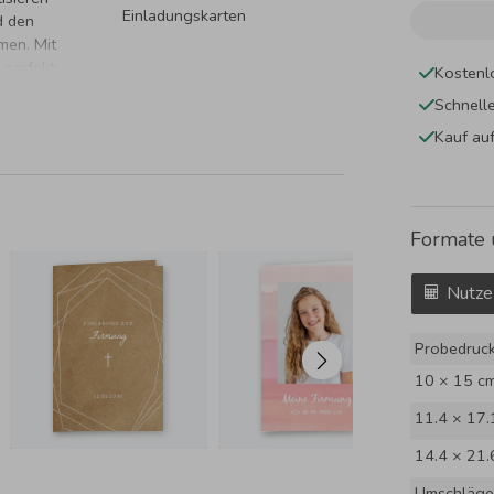
Einladungskarten
d den
men. Mit
 perfekt.
Kostenl
Schnell
Kauf au
Formate 
Nutze
Probedruc
10 × 15 c
11.4 × 17.
14.4 × 21.
Umschläge