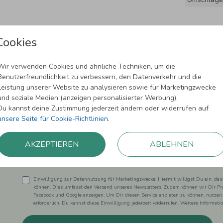
Cookies
Wir verwenden Cookies und ähnliche Techniken, um die
Benutzerfreundlichkeit zu verbessern, den Datenverkehr und die
Leistung unserer Website zu analysieren sowie für Marketingzwecke
und soziale Medien (anzeigen personalisierter Werbung).
Newsletter abonnieren und 5,00 € Rabat
Du kannst deine Zustimmung jederzeit ändern oder widerrufen auf
unsere Seite für Cookie-Richtlinien
.
Melde Dich zu unserem Newsletter an und bleibe auf dem
AKZEPTIEREN
ABLEHNEN
Einwilligung zur Datennutzung für Marketingzwecke: Hiermit willigst Du ein, da
können. Dies umfasst den Versand unseres Newsletters. Zudem können wir Dir Pro
Facebook und Google anzeigen. Um Dir diesen Service anbieten zu können, nutzen
erforderlich. Du kannst diese Einwilligung jederzeit widerrufen. Weitere Informat