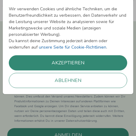
Wir verwenden Cookies und ähnliche Techniken, um die
Benutzerfreundlichkeit zu verbessern, den Datenverkehr und
die Leistung unserer Website zu analysieren sowie für
Marketingzwecke und soziale Medien (anzeigen
Newsletter abonnieren und 5,00 € Rabatt**
personalisierter Werbung).
sichern!
Du kannst deine Zustimmung jederzeit ändern oder
Melde Dich zu unserem Newsletter an und bleibe auf dem
widerrufen auf
unsere Seite für Cookie-Richtlinien
.
Laufenden.
AKZEPTIEREN
ABLEHNEN
Einwilligung zur Datennutzung für Marketingzwecke: Hiermit willigst Du ein,
dass wir Dich mit neuesten Informationen aus unserem Angebot informieren
können. Dies umfasst den Versand unseres Newsletters. Zudem können wir Dir
Produktinformationen zu Deinen Interessen auf anderen Plattformen wie
Facebook und Google anzeigen. Um Dir diesen Service anbieten zu können,
nutzen wir Deine personenbezogenen Daten und teilen diese auch mit Dritten,
wenn erforderlich. Du kannst diese Einwilligung jederzeit widerrufen. Weitere
Informationen erhätst Du in unserer Datenschutzerklärung.
ANMELDEN