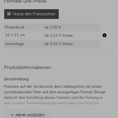
Formate und Preise
Nutze den Preisrechner
Probedruck
ab 2,00 €
10 × 21 cm
ab 2,15 €
Stckpr.
Umschläge
ab 0,35 €
Stckpr.
Produktinformationen
Beschreibung
Platziere auf der Vorderseite dein Lieblingsfoto mit einem
zurückhaltenden Filter auf dem einzigartigen Format. Bringe
dadurch den Schriftzug deines Namens und der Firmung in
eine unserer Textveredelungen besonders zum Glänzen.
Verzaubere deine Liebsten mit dieser einzigartigen
Einladungskarte.
MEHR ANZEIGEN