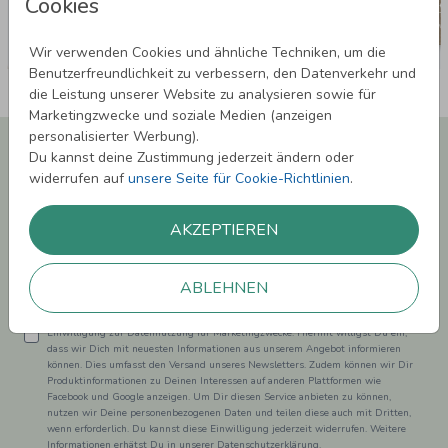
Cookies
Wir verwenden Cookies und ähnliche Techniken, um die
Benutzerfreundlichkeit zu verbessern, den Datenverkehr und
die Leistung unserer Website zu analysieren sowie für
Marketingzwecke und soziale Medien (anzeigen
personalisierter Werbung).
Newsletter abonnieren und 5,00 € Rabatt**
Du kannst deine Zustimmung jederzeit ändern oder
sichern!
widerrufen auf
unsere Seite für Cookie-Richtlinien
.
Melde Dich zu unserem Newsletter an und bleibe auf dem
Laufenden.
AKZEPTIEREN
ABLEHNEN
Einwilligung zur Datennutzung für Marketingzwecke: Hiermit willigst Du ein,
dass wir Dich mit neuesten Informationen aus unserem Angebot informieren
können. Dies umfasst den Versand unseres Newsletters. Zudem können wir Dir
Produktinformationen zu Deinen Interessen auf anderen Plattformen wie
Facebook und Google anzeigen. Um Dir diesen Service anbieten zu können,
nutzen wir Deine personenbezogenen Daten und teilen diese auch mit Dritten,
wenn erforderlich. Du kannst diese Einwilligung jederzeit widerrufen. Weitere
Informationen erhätst Du in unserer Datenschutzerklärung.