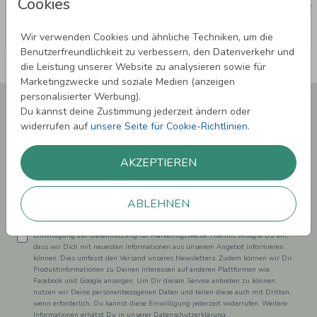
Cookies
Wir verwenden Cookies und ähnliche Techniken, um die
Benutzerfreundlichkeit zu verbessern, den Datenverkehr und
die Leistung unserer Website zu analysieren sowie für
Marketingzwecke und soziale Medien (anzeigen
personalisierter Werbung).
Newsletter abonnieren und 5,00 € Rabatt**
Du kannst deine Zustimmung jederzeit ändern oder
sichern!
widerrufen auf
unsere Seite für Cookie-Richtlinien
.
Melde Dich zu unserem Newsletter an und bleibe auf dem
Laufenden.
AKZEPTIEREN
ABLEHNEN
Einwilligung zur Datennutzung für Marketingzwecke: Hiermit willigst Du ein,
dass wir Dich mit neuesten Informationen aus unserem Angebot informieren
können. Dies umfasst den Versand unseres Newsletters. Zudem können wir Dir
Produktinformationen zu Deinen Interessen auf anderen Plattformen wie
Facebook und Google anzeigen. Um Dir diesen Service anbieten zu können,
nutzen wir Deine personenbezogenen Daten und teilen diese auch mit Dritten,
wenn erforderlich. Du kannst diese Einwilligung jederzeit widerrufen. Weitere
Informationen erhätst Du in unserer Datenschutzerklärung.