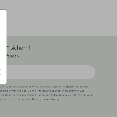
t** sichern!
 Laufenden.
ss wir Dich mit neuesten Informationen aus unserem Angebot informieren
duktinformationen zu Deinen Interessen auf anderen Plattformen wie
 wir Deine personenbezogenen Daten und teilen diese auch mit Dritten, wenn
ionen erhätst Du in unserer Datenschutzerklärung.