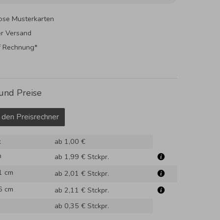
ose Musterkarten
er Versand
f Rechnung*
und Preise
 den Preisrechner
k
ab 1,00 €
m
ab 1,99 €
Stckpr.
1 cm
ab 2,01 €
Stckpr.
6 cm
ab 2,11 €
Stckpr.
ab 0,35 €
Stckpr.