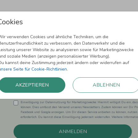
Cookies
Wir verwenden Cookies und ähnliche Techniken, um die
Benutzerfreundlichkeit zu verbessern, den Datenverkehr und die
Leistung unserer Website zu analysieren sowie für Marketingzwecke
Newsletter abonnieren und 5,00 € Rabat
und soziale Medien (anzeigen personalisierter Werbung).
Du kannst deine Zustimmung jederzeit ändern oder widerrufen auf
Melde Dich zu unserem Newsletter an und bleibe auf dem
unsere Seite für Cookie-Richtlinien
.
AKZEPTIEREN
ABLEHNEN
Einwilligung zur Datennutzung für Marketingzwecke: Hiermit willigst Du ein, da
können. Dies umfasst den Versand unseres Newsletters. Zudem können wir Dir Pro
Facebook und Google anzeigen. Um Dir diesen Service anbieten zu können, nutzen
erforderlich. Du kannst diese Einwilligung jederzeit widerrufen. Weitere Informat
ANMELDEN