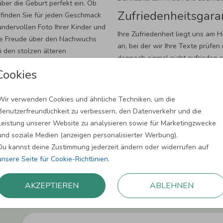
ber die Geburt perfekt ein. Ob
Zufriedenheitsgaran
 finden Sie für jeden Geschmack
ndervollen Foto Ihrer Kinder und
Ihre Zufriedenheit liegt uns am 
Die Freude über den Nachwuchs
an, bei der wir Ihre Texte prüfen 
i den stolzen älteren
dennoch einmal nicht zufrieden 
reklamieren. Unser freundlicher K
Cookies
Fragen rund um Ihre Bestellung 
Wir verwenden Cookies und ähnliche Techniken, um die
Benutzerfreundlichkeit zu verbessern, den Datenverkehr und die
Leistung unserer Website zu analysieren sowie für Marketingzwecke
und soziale Medien (anzeigen personalisierter Werbung).
Du kannst deine Zustimmung jederzeit ändern oder widerrufen auf
unsere Seite für Cookie-Richtlinien
.
Newsletter abonnieren und 5,00 € Rabat
AKZEPTIEREN
ABLEHNEN
Melde Dich zu unserem Newsletter an und bleibe auf dem