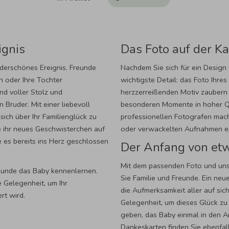
ignis
Das Foto auf der Ka
nderschönes Ereignis. Freunde
Nachdem Sie sich für ein Design
n oder Ihre Tochter
wichtigste Detail: das Foto Ihre
d voller Stolz und
herzzerreißenden Motiv zaubern 
 Bruder. Mit einer liebevoll
besonderen Momente in hoher Qua
sich über Ihr Familienglück zu
professionellen Fotografen mache
ie ihr neues Geschwisterchen auf
oder verwackelten Aufnahmen e
 es bereits ins Herz geschlossen
Der Anfang von et
Mit dem passenden Foto und uns
eunde das Baby kennenlernen.
Sie Familie und Freunde. Ein neu
e Gelegenheit, um Ihr
die Aufmerksamkeit aller auf sich
rt wird.
Gelegenheit, um dieses Glück zu 
geben, das Baby einmal in den A
Dankeskarten finden Sie ebenfal