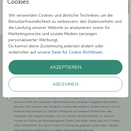
Cookies
Wir verwenden Cookies und ähnliche Techniken, um die
Benutzerfreundlichkeit zu verbessern, den Datenverkehr und
die Leistung unserer Website zu analysieren sowie für
Marketingzwecke und soziale Medien (anzeigen
personalisierter Werbung).
Newsletter abonnieren und 5,00 € Rabatt**
Du kannst deine Zustimmung jederzeit ändern oder
sichern!
widerrufen auf
unsere Seite für Cookie-Richtlinien
.
Melde Dich zu unserem Newsletter an und bleibe auf dem
Laufenden.
AKZEPTIEREN
ABLEHNEN
Einwilligung zur Datennutzung für Marketingzwecke: Hiermit willigst Du ein,
dass wir Dich mit neuesten Informationen aus unserem Angebot informieren
können. Dies umfasst den Versand unseres Newsletters. Zudem können wir Dir
Produktinformationen zu Deinen Interessen auf anderen Plattformen wie
Facebook und Google anzeigen. Um Dir diesen Service anbieten zu können,
nutzen wir Deine personenbezogenen Daten und teilen diese auch mit Dritten,
wenn erforderlich. Du kannst diese Einwilligung jederzeit widerrufen. Weitere
Informationen erhätst Du in unserer Datenschutzerklärung.