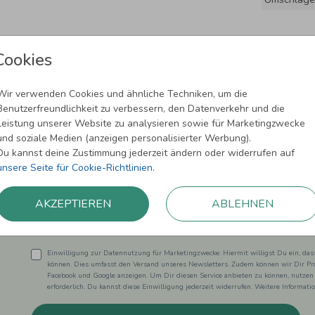
Cookies
Wir verwenden Cookies und ähnliche Techniken, um die
Benutzerfreundlichkeit zu verbessern, den Datenverkehr und die
Leistung unserer Website zu analysieren sowie für Marketingzwecke
und soziale Medien (anzeigen personalisierter Werbung).
Newsletter abonnieren und 5,00 € Rabat
Du kannst deine Zustimmung jederzeit ändern oder widerrufen auf
unsere Seite für Cookie-Richtlinien
.
Melde Dich zu unserem Newsletter an und bleibe auf dem
AKZEPTIEREN
ABLEHNEN
Einwilligung zur Datennutzung für Marketingzwecke: Hiermit willigst Du ein, da
können. Dies umfasst den Versand unseres Newsletters. Zudem können wir Dir Pro
Facebook und Google anzeigen. Um Dir diesen Service anbieten zu können, nutzen
erforderlich. Du kannst diese Einwilligung jederzeit widerrufen. Weitere Informat