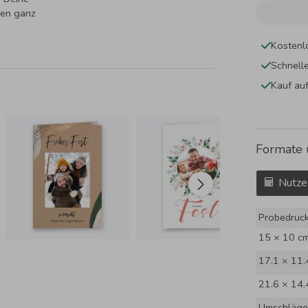
gen ganz
Kostenl
Schnell
Kauf au
Formate 
Nutze
Probedruc
15 × 10 c
17.1 × 11.
21.6 × 14.
Umschläge