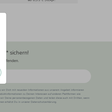
t** sichern!
 Laufenden.
ss wir Dich mit neuesten Informationen aus unserem Angebot informieren
duktinformationen zu Deinen Interessen auf anderen Plattformen wie
 wir Deine personenbezogenen Daten und teilen diese auch mit Dritten, wenn
ionen erhätst Du in unserer Datenschutzerklärung.