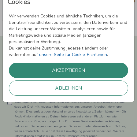
Cookies
Wir verwenden Cookies und ähnliche Techniken, um die
Benutzerfreundlichkeit zu verbessern, den Datenverkehr und
die Leistung unserer Website zu analysieren sowie für
Marketingzwecke und soziale Medien (anzeigen
personalisierter Werbung).
Newsletter abonnieren und 5,00 € Rabatt**
Du kannst deine Zustimmung jederzeit ändern oder
sichern!
widerrufen auf
unsere Seite für Cookie-Richtlinien
.
Melde Dich zu unserem Newsletter an und bleibe auf dem
Laufenden.
AKZEPTIEREN
ABLEHNEN
Einwilligung zur Datennutzung für Marketingzwecke: Hiermit willigst Du ein,
dass wir Dich mit neuesten Informationen aus unserem Angebot informieren
können. Dies umfasst den Versand unseres Newsletters. Zudem können wir Dir
Produktinformationen zu Deinen Interessen auf anderen Plattformen wie
Facebook und Google anzeigen. Um Dir diesen Service anbieten zu können,
nutzen wir Deine personenbezogenen Daten und teilen diese auch mit Dritten,
wenn erforderlich. Du kannst diese Einwilligung jederzeit widerrufen. Weitere
Informationen erhätst Du in unserer Datenschutzerklärung.