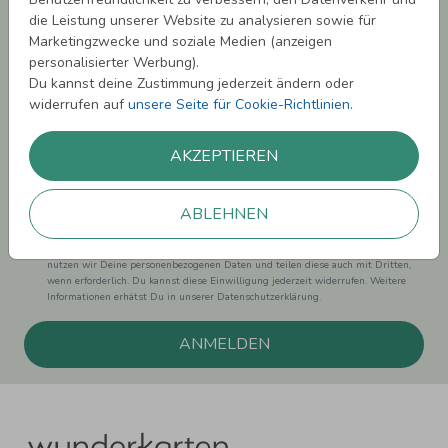
sichern!
die Leistung unserer Website zu analysieren sowie für
Marketingzwecke und soziale Medien (anzeigen
Melde Dich zu unserem Newsletter an und bleibe auf dem
personalisierter Werbung).
Laufenden.
Du kannst deine Zustimmung jederzeit ändern oder
widerrufen auf
unsere Seite für Cookie-Richtlinien
.
AKZEPTIEREN
Einwilligung zur Datennutzung für Marketingzwecke: Hiermit willigst Du ein,
dass wir Dich mit neuesten Informationen aus unserem Angebot informieren
ABLEHNEN
können. Dies umfasst den Versand unseres Newsletters. Zudem können wir Dir
Produktinformationen zu Deinen Interessen auf anderen Plattformen wie
Facebook und Google anzeigen. Um Dir diesen Service anbieten zu können,
nutzen wir Deine personenbezogenen Daten und teilen diese auch mit Dritten,
wenn erforderlich. Du kannst diese Einwilligung jederzeit widerrufen. Weitere
Informationen erhätst Du in unserer Datenschutzerklärung.
ANMELDEN