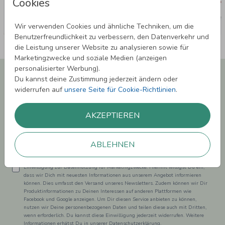
Cookies
Wir verwenden Cookies und ähnliche Techniken, um die
Benutzerfreundlichkeit zu verbessern, den Datenverkehr und
die Leistung unserer Website zu analysieren sowie für
Marketingzwecke und soziale Medien (anzeigen
personalisierter Werbung).
Newsletter abonnieren und 5,00 € Rabatt**
Du kannst deine Zustimmung jederzeit ändern oder
sichern!
widerrufen auf
unsere Seite für Cookie-Richtlinien
.
Melde Dich zu unserem Newsletter an und bleibe auf dem
Laufenden.
AKZEPTIEREN
ABLEHNEN
Einwilligung zur Datennutzung für Marketingzwecke: Hiermit willigst Du ein,
dass wir Dich mit neuesten Informationen aus unserem Angebot informieren
können. Dies umfasst den Versand unseres Newsletters. Zudem können wir Dir
Produktinformationen zu Deinen Interessen auf anderen Plattformen wie
Facebook und Google anzeigen. Um Dir diesen Service anbieten zu können,
nutzen wir Deine personenbezogenen Daten und teilen diese auch mit Dritten,
wenn erforderlich. Du kannst diese Einwilligung jederzeit widerrufen. Weitere
Informationen erhätst Du in unserer Datenschutzerklärung.