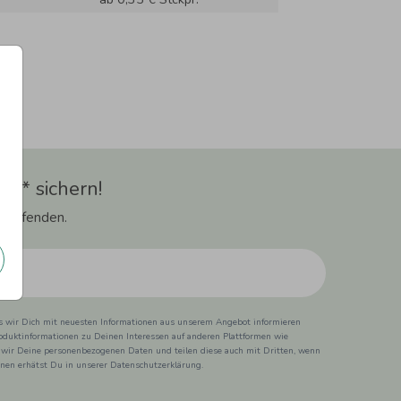
t** sichern!
 Laufenden.
ss wir Dich mit neuesten Informationen aus unserem Angebot informieren
duktinformationen zu Deinen Interessen auf anderen Plattformen wie
 wir Deine personenbezogenen Daten und teilen diese auch mit Dritten, wenn
ionen erhätst Du in unserer Datenschutzerklärung.