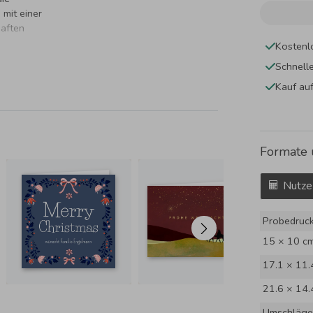
mit einer
haften
Kostenl
Schnell
Kauf au
Formate 
Nutze
Probedruc
15 × 10 c
17.1 × 11.
21.6 × 14.
Umschläge