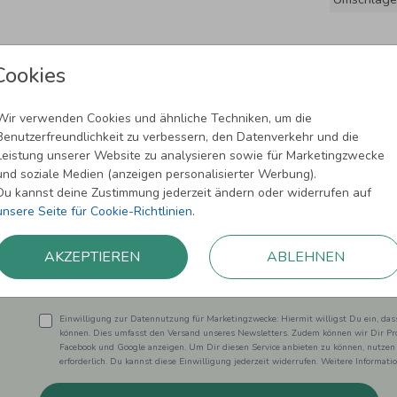
Cookies
Wir verwenden Cookies und ähnliche Techniken, um die
Benutzerfreundlichkeit zu verbessern, den Datenverkehr und die
Leistung unserer Website zu analysieren sowie für Marketingzwecke
und soziale Medien (anzeigen personalisierter Werbung).
Newsletter abonnieren und 5,00 € Rabat
Du kannst deine Zustimmung jederzeit ändern oder widerrufen auf
unsere Seite für Cookie-Richtlinien
.
Melde Dich zu unserem Newsletter an und bleibe auf dem
AKZEPTIEREN
ABLEHNEN
Einwilligung zur Datennutzung für Marketingzwecke: Hiermit willigst Du ein, da
können. Dies umfasst den Versand unseres Newsletters. Zudem können wir Dir Pro
Facebook und Google anzeigen. Um Dir diesen Service anbieten zu können, nutzen
erforderlich. Du kannst diese Einwilligung jederzeit widerrufen. Weitere Informat