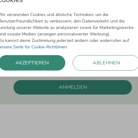
Newsletter abonnieren und 5,00 € Rabat
Wir verwenden Cookies und ähnliche Techniken, um die
Benutzerfreundlichkeit zu verbessern, den Datenverkehr und die
Melde Dich zu unserem Newsletter an und bleibe auf dem
Leistung unserer Website zu analysieren sowie für Marketingzwecke
und soziale Medien (anzeigen personalisierter Werbung).
Du kannst deine Zustimmung jederzeit ändern oder widerrufen auf
unsere Seite für Cookie-Richtlinien
.
Einwilligung zur Datennutzung für Marketingzwecke: Hiermit willigst Du ein, da
AKZEPTIEREN
ABLEHNEN
können. Dies umfasst den Versand unseres Newsletters. Zudem können wir Dir Pro
Facebook und Google anzeigen. Um Dir diesen Service anbieten zu können, nutzen
erforderlich. Du kannst diese Einwilligung jederzeit widerrufen. Weitere Informat
ANMELDEN