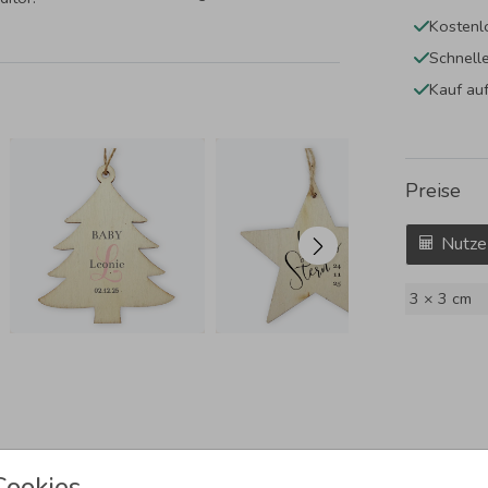
Kostenl
Schnell
Kauf au
Preise
Nutze
3 × 3 cm
Cookies