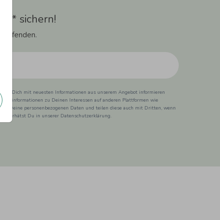
t** sichern!
 Laufenden.
ss wir Dich mit neuesten Informationen aus unserem Angebot informieren
duktinformationen zu Deinen Interessen auf anderen Plattformen wie
 wir Deine personenbezogenen Daten und teilen diese auch mit Dritten, wenn
ionen erhätst Du in unserer Datenschutzerklärung.