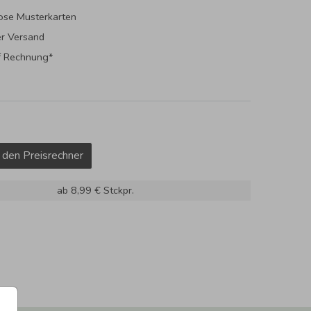
ose Musterkarten
er Versand
f Rechnung*
 den Preisrechner
ab 8,99 €
Stckpr.