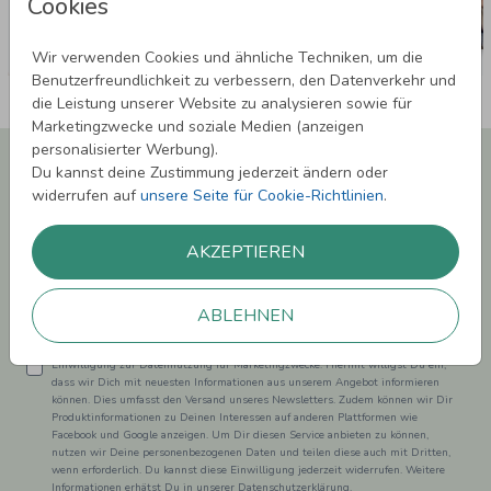
Cookies
Wir verwenden Cookies und ähnliche Techniken, um die
Benutzerfreundlichkeit zu verbessern, den Datenverkehr und
die Leistung unserer Website zu analysieren sowie für
Marketingzwecke und soziale Medien (anzeigen
personalisierter Werbung).
Newsletter abonnieren und 5,00 € Rabatt**
Du kannst deine Zustimmung jederzeit ändern oder
sichern!
widerrufen auf
unsere Seite für Cookie-Richtlinien
.
Melde Dich zu unserem Newsletter an und bleibe auf dem
Laufenden.
AKZEPTIEREN
ABLEHNEN
Einwilligung zur Datennutzung für Marketingzwecke: Hiermit willigst Du ein,
dass wir Dich mit neuesten Informationen aus unserem Angebot informieren
können. Dies umfasst den Versand unseres Newsletters. Zudem können wir Dir
Produktinformationen zu Deinen Interessen auf anderen Plattformen wie
Facebook und Google anzeigen. Um Dir diesen Service anbieten zu können,
nutzen wir Deine personenbezogenen Daten und teilen diese auch mit Dritten,
wenn erforderlich. Du kannst diese Einwilligung jederzeit widerrufen. Weitere
Informationen erhätst Du in unserer Datenschutzerklärung.