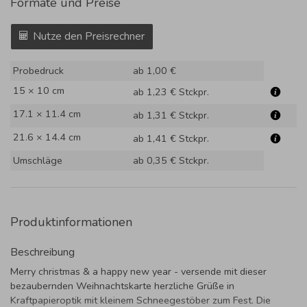
Formate und Preise
Nutze den Preisrechner
Probedruck
ab 1,00 €
15 × 10 cm
ab 1,23 €
Stckpr.
17.1 × 11.4 cm
ab 1,31 €
Stckpr.
21.6 × 14.4 cm
ab 1,41 €
Stckpr.
Umschläge
ab 0,35 €
Stckpr.
Produktinformationen
Beschreibung
Merry christmas & a happy new year - versende mit dieser
bezaubernden Weihnachtskarte herzliche Grüße in
Kraftpapieroptik mit kleinem Schneegestöber zum Fest. Die