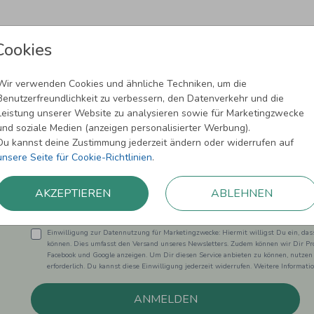
Cookies
Wir verwenden Cookies und ähnliche Techniken, um die
Benutzerfreundlichkeit zu verbessern, den Datenverkehr und die
Leistung unserer Website zu analysieren sowie für Marketingzwecke
Newsletter abonnieren und 5,00 € Rabat
und soziale Medien (anzeigen personalisierter Werbung).
Du kannst deine Zustimmung jederzeit ändern oder widerrufen auf
Melde Dich zu unserem Newsletter an und bleibe auf dem
unsere Seite für Cookie-Richtlinien
.
AKZEPTIEREN
ABLEHNEN
Einwilligung zur Datennutzung für Marketingzwecke: Hiermit willigst Du ein, da
können. Dies umfasst den Versand unseres Newsletters. Zudem können wir Dir Pro
Facebook und Google anzeigen. Um Dir diesen Service anbieten zu können, nutzen
erforderlich. Du kannst diese Einwilligung jederzeit widerrufen. Weitere Informat
ANMELDEN