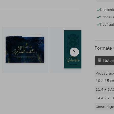
Kostenl
Schnell
Kauf au
Formate 
Nutze
Probedruc
10 × 15 c
11.4 × 17.
14.4 × 21.
Umschläge