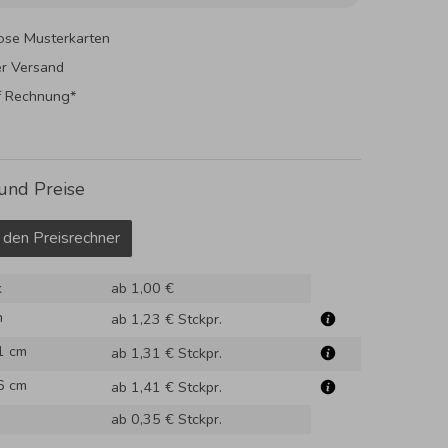
ose Musterkarten
er Versand
f Rechnung*
und Preise
 den Preisrechner
k
ab 1,00 €
m
ab 1,23 €
Stckpr.
1 cm
ab 1,31 €
Stckpr.
6 cm
ab 1,41 €
Stckpr.
ab 0,35 €
Stckpr.