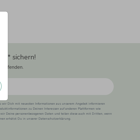
t** sichern!
 Laufenden.
ss wir Dich mit neuesten Informationen aus unserem Angebot informieren
duktinformationen zu Deinen Interessen auf anderen Plattformen wie
 wir Deine personenbezogenen Daten und teilen diese auch mit Dritten, wenn
ionen erhätst Du in unserer Datenschutzerklärung.