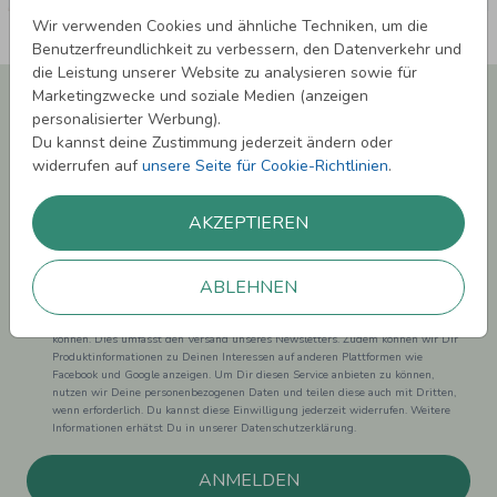
Wir verwenden Cookies und ähnliche Techniken, um die
Benutzerfreundlichkeit zu verbessern, den Datenverkehr und
die Leistung unserer Website zu analysieren sowie für
Newsletter abonnieren und 5,00 € Rabatt**
Marketingzwecke und soziale Medien (anzeigen
sichern!
personalisierter Werbung).
Du kannst deine Zustimmung jederzeit ändern oder
Melde Dich zu unserem Newsletter an und bleibe auf dem
widerrufen auf
unsere Seite für Cookie-Richtlinien
.
Laufenden.
AKZEPTIEREN
ABLEHNEN
Einwilligung zur Datennutzung für Marketingzwecke: Hiermit willigst Du ein,
dass wir Dich mit neuesten Informationen aus unserem Angebot informieren
können. Dies umfasst den Versand unseres Newsletters. Zudem können wir Dir
Produktinformationen zu Deinen Interessen auf anderen Plattformen wie
Facebook und Google anzeigen. Um Dir diesen Service anbieten zu können,
nutzen wir Deine personenbezogenen Daten und teilen diese auch mit Dritten,
wenn erforderlich. Du kannst diese Einwilligung jederzeit widerrufen. Weitere
Informationen erhätst Du in unserer Datenschutzerklärung.
ANMELDEN