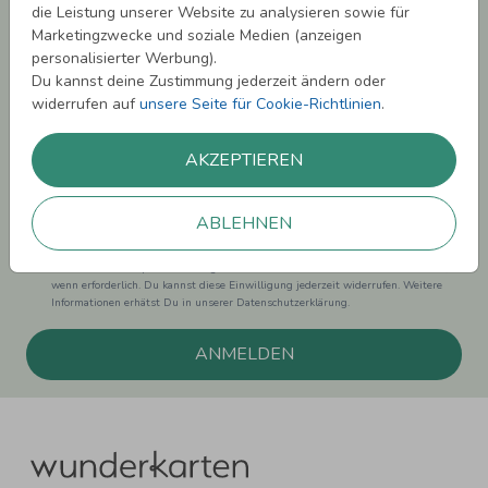
die Leistung unserer Website zu analysieren sowie für
Melde Dich zu unserem Newsletter an und bleibe auf dem
Marketingzwecke und soziale Medien (anzeigen
Laufenden.
personalisierter Werbung).
Du kannst deine Zustimmung jederzeit ändern oder
widerrufen auf
unsere Seite für Cookie-Richtlinien
.
AKZEPTIEREN
Einwilligung zur Datennutzung für Marketingzwecke: Hiermit willigst Du ein,
dass wir Dich mit neuesten Informationen aus unserem Angebot informieren
können. Dies umfasst den Versand unseres Newsletters. Zudem können wir Dir
ABLEHNEN
Produktinformationen zu Deinen Interessen auf anderen Plattformen wie
Facebook und Google anzeigen. Um Dir diesen Service anbieten zu können,
nutzen wir Deine personenbezogenen Daten und teilen diese auch mit Dritten,
wenn erforderlich. Du kannst diese Einwilligung jederzeit widerrufen. Weitere
Informationen erhätst Du in unserer Datenschutzerklärung.
ANMELDEN