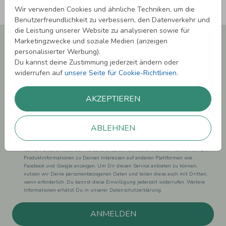
Wir verwenden Cookies und ähnliche Techniken, um die
Benutzerfreundlichkeit zu verbessern, den Datenverkehr und
die Leistung unserer Website zu analysieren sowie für
Newsletter abonnieren und 5,00 € Rabatt**
Marketingzwecke und soziale Medien (anzeigen
sichern!
personalisierter Werbung).
Du kannst deine Zustimmung jederzeit ändern oder
Melde Dich zu unserem Newsletter an und bleibe auf dem
widerrufen auf
unsere Seite für Cookie-Richtlinien
.
Laufenden.
AKZEPTIEREN
ABLEHNEN
Einwilligung zur Datennutzung für Marketingzwecke: Hiermit willigst Du ein,
dass wir Dich mit neuesten Informationen aus unserem Angebot informieren
können. Dies umfasst den Versand unseres Newsletters. Zudem können wir Dir
Produktinformationen zu Deinen Interessen auf anderen Plattformen wie
Facebook und Google anzeigen. Um Dir diesen Service anbieten zu können,
nutzen wir Deine personenbezogenen Daten und teilen diese auch mit Dritten,
wenn erforderlich. Du kannst diese Einwilligung jederzeit widerrufen. Weitere
Informationen erhätst Du in unserer Datenschutzerklärung.
ANMELDEN