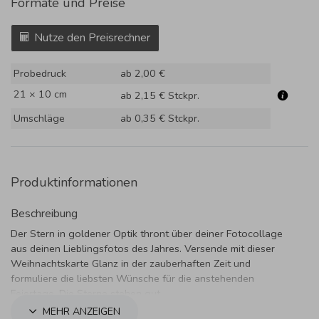
Formate und Preise
Nutze den Preisrechner
Probedruck
ab 2,00 €
21 × 10 cm
ab 2,15 €
Stckpr.
Umschläge
ab 0,35 €
Stckpr.
Produktinformationen
Beschreibung
Der Stern in goldener Optik thront über deiner Fotocollage
aus deinen Lieblingsfotos des Jahres. Versende mit dieser
Weihnachtskarte Glanz in der zauberhaften Zeit und
formuliere die liebsten Wünsche für die anstehenden
Feiertage. Die Sterne stehen gut.
MEHR ANZEIGEN