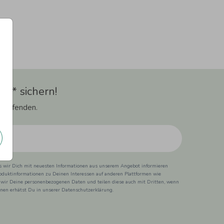
t** sichern!
 Laufenden.
ss wir Dich mit neuesten Informationen aus unserem Angebot informieren
duktinformationen zu Deinen Interessen auf anderen Plattformen wie
 wir Deine personenbezogenen Daten und teilen diese auch mit Dritten, wenn
ionen erhätst Du in unserer Datenschutzerklärung.