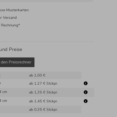
ose Musterkarten
er Versand
f Rechnung*
und Preise
 den Preisrechner
k
ab 1,00 €
m
ab 1,27 €
Stckpr.
4 cm
ab 1,35 €
Stckpr.
4 cm
ab 1,45 €
Stckpr.
ab 0,35 €
Stckpr.