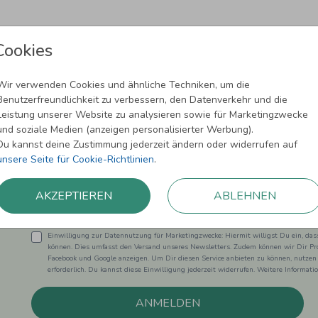
Cookies
Wir verwenden Cookies und ähnliche Techniken, um die
Benutzerfreundlichkeit zu verbessern, den Datenverkehr und die
Leistung unserer Website zu analysieren sowie für Marketingzwecke
Newsletter abonnieren und 5,00 € Rabat
und soziale Medien (anzeigen personalisierter Werbung).
Du kannst deine Zustimmung jederzeit ändern oder widerrufen auf
Melde Dich zu unserem Newsletter an und bleibe auf dem
unsere Seite für Cookie-Richtlinien
.
AKZEPTIEREN
ABLEHNEN
Einwilligung zur Datennutzung für Marketingzwecke: Hiermit willigst Du ein, da
können. Dies umfasst den Versand unseres Newsletters. Zudem können wir Dir Pro
Facebook und Google anzeigen. Um Dir diesen Service anbieten zu können, nutzen
erforderlich. Du kannst diese Einwilligung jederzeit widerrufen. Weitere Informat
ANMELDEN