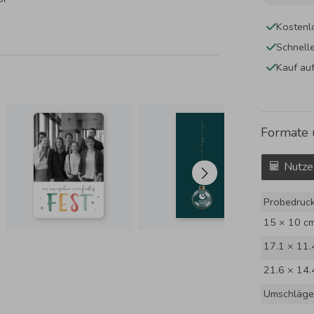
Kostenl
Schnell
Kauf au
Formate 
Nutze
Probedruc
15 × 10 c
17.1 × 11.
21.6 × 14.
Umschläge