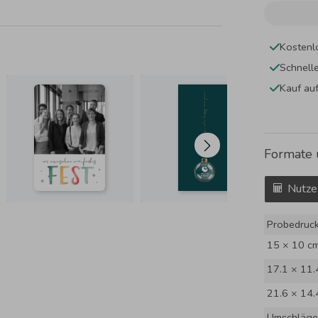
Kostenl
Schnell
Kauf au
Formate 
Nutze
Probedruc
15 × 10 c
17.1 × 11.
21.6 × 14.
Umschläge