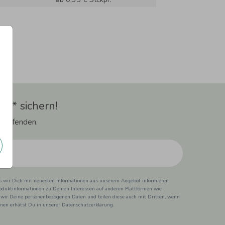
t** sichern!
 Laufenden.
ss wir Dich mit neuesten Informationen aus unserem Angebot informieren
duktinformationen zu Deinen Interessen auf anderen Plattformen wie
 wir Deine personenbezogenen Daten und teilen diese auch mit Dritten, wenn
ionen erhätst Du in unserer Datenschutzerklärung.