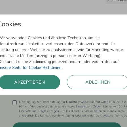
Cookies
Wir verwenden Cookies und ähnliche Techniken, um die
Benutzerfreundlichkeit zu verbessern, den Datenverkehr und die
Leistung unserer Website zu analysieren sowie für Marketingzwecke
und soziale Medien (anzeigen personalisierter Werbung).
Newsletter abonnieren und 5,00 € Rabat
Du kannst deine Zustimmung jederzeit ändern oder widerrufen auf
unsere Seite für Cookie-Richtlinien
.
Melde Dich zu unserem Newsletter an und bleibe auf dem
AKZEPTIEREN
ABLEHNEN
Einwilligung zur Datennutzung für Marketingzwecke: Hiermit willigst Du ein, da
können. Dies umfasst den Versand unseres Newsletters. Zudem können wir Dir Pro
Facebook und Google anzeigen. Um Dir diesen Service anbieten zu können, nutzen
erforderlich. Du kannst diese Einwilligung jederzeit widerrufen. Weitere Informat