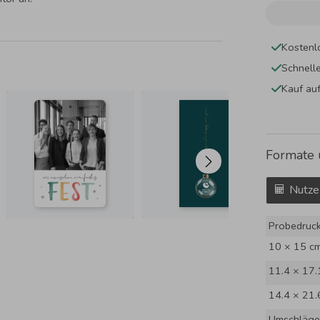
Kostenl
Schnell
Kauf au
Formate 
Nutze
Probedruc
10 × 15 c
11.4 × 17.
14.4 × 21.
Umschläge