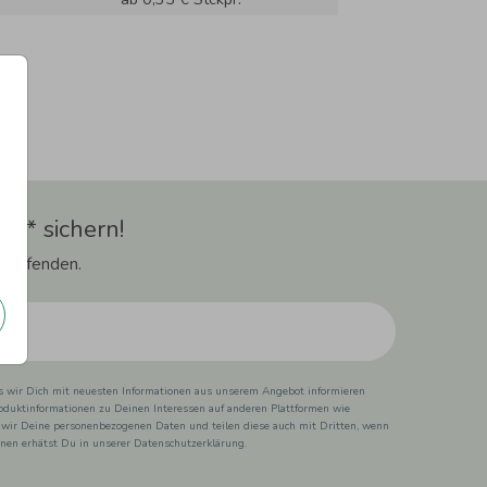
t** sichern!
 Laufenden.
ss wir Dich mit neuesten Informationen aus unserem Angebot informieren
duktinformationen zu Deinen Interessen auf anderen Plattformen wie
 wir Deine personenbezogenen Daten und teilen diese auch mit Dritten, wenn
ionen erhätst Du in unserer Datenschutzerklärung.