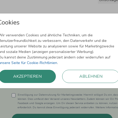
Cookies
Wir verwenden Cookies und ähnliche Techniken, um die
Benutzerfreundlichkeit zu verbessern, den Datenverkehr und die
Leistung unserer Website zu analysieren sowie für Marketingzwecke
und soziale Medien (anzeigen personalisierter Werbung).
Newsletter abonnieren und 5,00 € Rabat
Du kannst deine Zustimmung jederzeit ändern oder widerrufen auf
unsere Seite für Cookie-Richtlinien
.
Melde Dich zu unserem Newsletter an und bleibe auf dem
AKZEPTIEREN
ABLEHNEN
Einwilligung zur Datennutzung für Marketingzwecke: Hiermit willigst Du ein, da
können. Dies umfasst den Versand unseres Newsletters. Zudem können wir Dir Pro
Facebook und Google anzeigen. Um Dir diesen Service anbieten zu können, nutzen
erforderlich. Du kannst diese Einwilligung jederzeit widerrufen. Weitere Informat