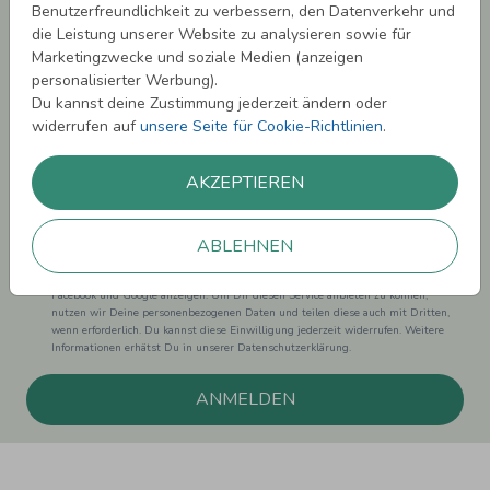
Benutzerfreundlichkeit zu verbessern, den Datenverkehr und
Newsletter abonnieren und 5,00 € Rabatt**
die Leistung unserer Website zu analysieren sowie für
sichern!
Marketingzwecke und soziale Medien (anzeigen
Melde Dich zu unserem Newsletter an und bleibe auf dem
personalisierter Werbung).
Laufenden.
Du kannst deine Zustimmung jederzeit ändern oder
widerrufen auf
unsere Seite für Cookie-Richtlinien
.
AKZEPTIEREN
Einwilligung zur Datennutzung für Marketingzwecke: Hiermit willigst Du ein,
ABLEHNEN
dass wir Dich mit neuesten Informationen aus unserem Angebot informieren
können. Dies umfasst den Versand unseres Newsletters. Zudem können wir Dir
Produktinformationen zu Deinen Interessen auf anderen Plattformen wie
Facebook und Google anzeigen. Um Dir diesen Service anbieten zu können,
nutzen wir Deine personenbezogenen Daten und teilen diese auch mit Dritten,
wenn erforderlich. Du kannst diese Einwilligung jederzeit widerrufen. Weitere
Informationen erhätst Du in unserer Datenschutzerklärung.
ANMELDEN