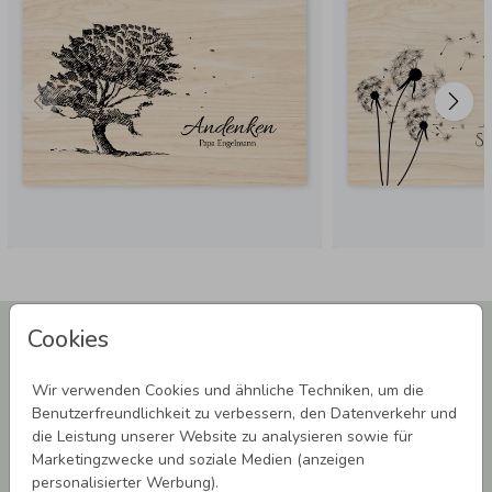
Newsletter abonnieren und 5,00 € Rabatt**
Cookies
sichern!
Melde Dich zu unserem Newsletter an und bleibe auf dem
Wir verwenden Cookies und ähnliche Techniken, um die
Laufenden.
Benutzerfreundlichkeit zu verbessern, den Datenverkehr und
die Leistung unserer Website zu analysieren sowie für
Marketingzwecke und soziale Medien (anzeigen
personalisierter Werbung).