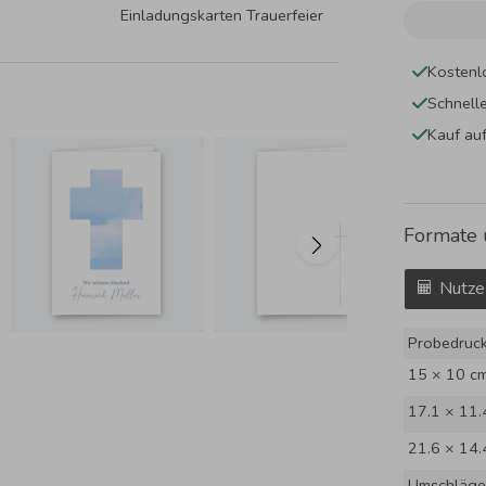
Einladungskarten Trauerfeier
Kostenl
Schnell
Kauf au
Formate 
Nutze
Probedruc
15 × 10 c
17.1 × 11.
21.6 × 14.
Umschläge