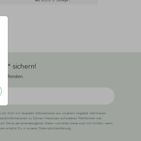
t** sichern!
 Laufenden.
ss wir Dich mit neuesten Informationen aus unserem Angebot informieren
duktinformationen zu Deinen Interessen auf anderen Plattformen wie
 wir Deine personenbezogenen Daten und teilen diese auch mit Dritten, wenn
ionen erhätst Du in unserer Datenschutzerklärung.