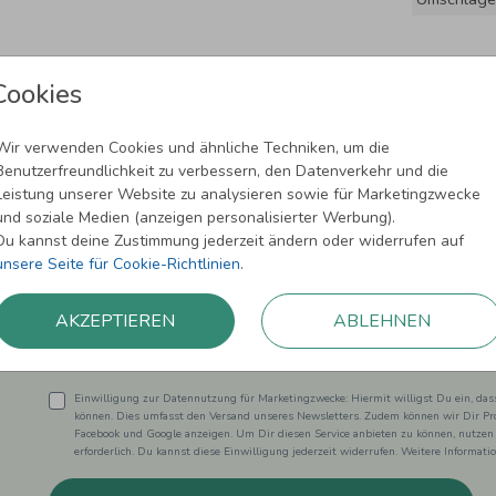
Cookies
Wir verwenden Cookies und ähnliche Techniken, um die
Benutzerfreundlichkeit zu verbessern, den Datenverkehr und die
Leistung unserer Website zu analysieren sowie für Marketingzwecke
und soziale Medien (anzeigen personalisierter Werbung).
Newsletter abonnieren und 5,00 € Rabat
Du kannst deine Zustimmung jederzeit ändern oder widerrufen auf
unsere Seite für Cookie-Richtlinien
.
Melde Dich zu unserem Newsletter an und bleibe auf dem
AKZEPTIEREN
ABLEHNEN
Einwilligung zur Datennutzung für Marketingzwecke: Hiermit willigst Du ein, da
können. Dies umfasst den Versand unseres Newsletters. Zudem können wir Dir Pro
Facebook und Google anzeigen. Um Dir diesen Service anbieten zu können, nutzen
erforderlich. Du kannst diese Einwilligung jederzeit widerrufen. Weitere Informat