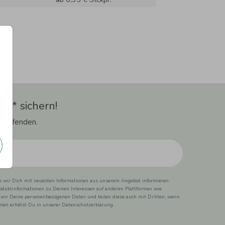
t** sichern!
 Laufenden.
ss wir Dich mit neuesten Informationen aus unserem Angebot informieren
duktinformationen zu Deinen Interessen auf anderen Plattformen wie
 wir Deine personenbezogenen Daten und teilen diese auch mit Dritten, wenn
ionen erhätst Du in unserer Datenschutzerklärung.