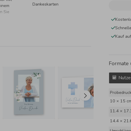
Dankeskarten
einem
n Sie
Kostenl
Schnell
Kauf au
Formate 
Nutze
Probedruc
10 × 15 c
11.4 × 17.
14.4 × 21.
Umschläge