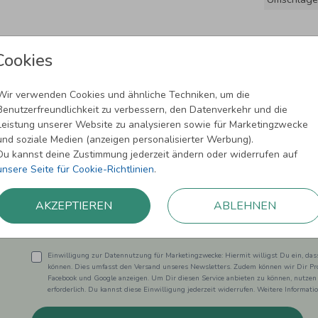
Cookies
Wir verwenden Cookies und ähnliche Techniken, um die
Benutzerfreundlichkeit zu verbessern, den Datenverkehr und die
Leistung unserer Website zu analysieren sowie für Marketingzwecke
und soziale Medien (anzeigen personalisierter Werbung).
Newsletter abonnieren und 5,00 € Rabat
Du kannst deine Zustimmung jederzeit ändern oder widerrufen auf
unsere Seite für Cookie-Richtlinien
.
Melde Dich zu unserem Newsletter an und bleibe auf dem
AKZEPTIEREN
ABLEHNEN
Einwilligung zur Datennutzung für Marketingzwecke: Hiermit willigst Du ein, da
können. Dies umfasst den Versand unseres Newsletters. Zudem können wir Dir Pro
Facebook und Google anzeigen. Um Dir diesen Service anbieten zu können, nutzen
erforderlich. Du kannst diese Einwilligung jederzeit widerrufen. Weitere Informat