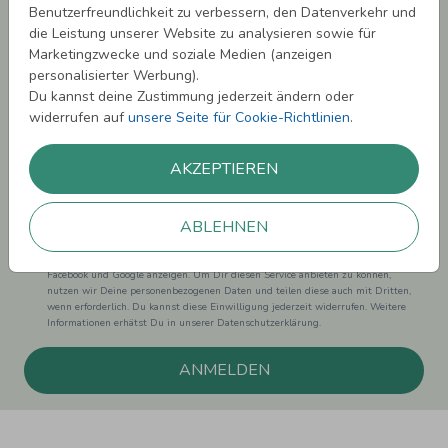
Benutzerfreundlichkeit zu verbessern, den Datenverkehr und
Newsletter abonnieren und 5,00 € Rabatt**
die Leistung unserer Website zu analysieren sowie für
sichern!
Marketingzwecke und soziale Medien (anzeigen
Melde Dich zu unserem Newsletter an und bleibe auf dem
personalisierter Werbung).
Laufenden.
Du kannst deine Zustimmung jederzeit ändern oder
widerrufen auf
unsere Seite für Cookie-Richtlinien
.
AKZEPTIEREN
Einwilligung zur Datennutzung für Marketingzwecke: Hiermit willigst Du ein,
ABLEHNEN
dass wir Dich mit neuesten Informationen aus unserem Angebot informieren
können. Dies umfasst den Versand unseres Newsletters. Zudem können wir Dir
Produktinformationen zu Deinen Interessen auf anderen Plattformen wie
Facebook und Google anzeigen. Um Dir diesen Service anbieten zu können,
nutzen wir Deine personenbezogenen Daten und teilen diese auch mit Dritten,
wenn erforderlich. Du kannst diese Einwilligung jederzeit widerrufen. Weitere
Informationen erhätst Du in unserer Datenschutzerklärung.
ANMELDEN