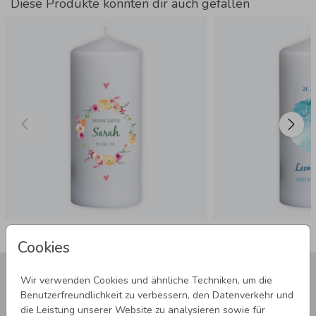
Diese Produkte könnten dir auch gefallen
Cookies
Newsletter abonnieren und 5,00 € Rabatt**
Wir verwenden Cookies und ähnliche Techniken, um die
sichern!
Benutzerfreundlichkeit zu verbessern, den Datenverkehr und
Melde Dich zu unserem Newsletter an und bleibe auf dem
die Leistung unserer Website zu analysieren sowie für