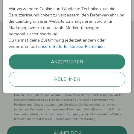
Wir verwenden Cookies und ähnliche Techniken, um die
Benutzerfreundlichkeit zu verbessern, den Datenverkehr und
die Leistung unserer Website zu analysieren sowie für
Marketingzwecke und soziale Medien (anzeigen
Newsletter abonnieren und 5,00 € Rabatt**
personalisierter Werbung).
sichern!
Du kannst deine Zustimmung jederzeit ändern oder
Melde Dich zu unserem Newsletter an und bleibe auf dem
widerrufen auf
unsere Seite für Cookie-Richtlinien
.
Laufenden.
AKZEPTIEREN
ABLEHNEN
Einwilligung zur Datennutzung für Marketingzwecke: Hiermit willigst Du ein,
dass wir Dich mit neuesten Informationen aus unserem Angebot informieren
können. Dies umfasst den Versand unseres Newsletters. Zudem können wir Dir
Produktinformationen zu Deinen Interessen auf anderen Plattformen wie
Facebook und Google anzeigen. Um Dir diesen Service anbieten zu können,
nutzen wir Deine personenbezogenen Daten und teilen diese auch mit Dritten,
wenn erforderlich. Du kannst diese Einwilligung jederzeit widerrufen. Weitere
Informationen erhätst Du in unserer Datenschutzerklärung.
ANMELDEN