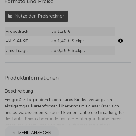
Formate und Preise
Nutze den Preisrechner
Probedruck
ab 1,25 €
10 × 21 cm
ab 1,40 €
Stckpr.
Umschläge
ab 0,35 €
Stckpr.
Produktinformationen
Beschreibung
Ein großer Tag in dem Leben eures Kindes verlangt ein
einzigartiges Kartenformat. Überbringt mit dieser über sich
hinaus wachsenden Karte mit kleiner Taube die Einladung für
die Taufe. Prima abgerundet mit der Hintergrundfarbe eurer
Wahl und einem Foto von dem Taufsprössling auf der
Rückseite.
MEHR ANZEIGEN