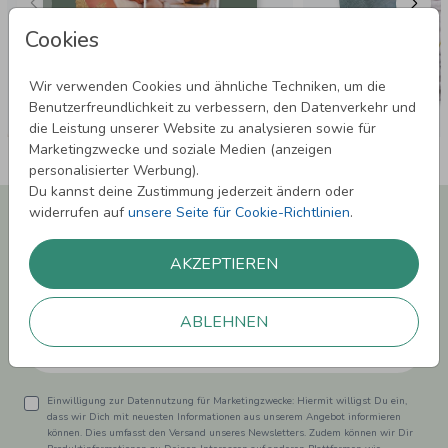
Cookies
Wir verwenden Cookies und ähnliche Techniken, um die
Benutzerfreundlichkeit zu verbessern, den Datenverkehr und
die Leistung unserer Website zu analysieren sowie für
Marketingzwecke und soziale Medien (anzeigen
personalisierter Werbung).
Du kannst deine Zustimmung jederzeit ändern oder
Newsletter abonnieren und 5,00 € Rabatt**
widerrufen auf
unsere Seite für Cookie-Richtlinien
.
sichern!
Melde Dich zu unserem Newsletter an und bleibe auf dem
AKZEPTIEREN
Laufenden.
ABLEHNEN
Einwilligung zur Datennutzung für Marketingzwecke: Hiermit willigst Du ein,
dass wir Dich mit neuesten Informationen aus unserem Angebot informieren
können. Dies umfasst den Versand unseres Newsletters. Zudem können wir Dir