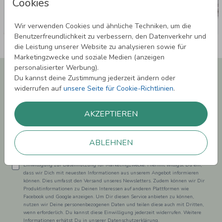
Cookies
Wir verwenden Cookies und ähnliche Techniken, um die
Benutzerfreundlichkeit zu verbessern, den Datenverkehr und
die Leistung unserer Website zu analysieren sowie für
Marketingzwecke und soziale Medien (anzeigen
personalisierter Werbung).
Newsletter abonnieren und 5,00 € Rabatt**
Du kannst deine Zustimmung jederzeit ändern oder
sichern!
widerrufen auf
unsere Seite für Cookie-Richtlinien
.
Melde Dich zu unserem Newsletter an und bleibe auf dem
Laufenden.
AKZEPTIEREN
ABLEHNEN
Einwilligung zur Datennutzung für Marketingzwecke: Hiermit willigst Du ein,
dass wir Dich mit neuesten Informationen aus unserem Angebot informieren
können. Dies umfasst den Versand unseres Newsletters. Zudem können wir Dir
Produktinformationen zu Deinen Interessen auf anderen Plattformen wie
Facebook und Google anzeigen. Um Dir diesen Service anbieten zu können,
nutzen wir Deine personenbezogenen Daten und teilen diese auch mit Dritten,
wenn erforderlich. Du kannst diese Einwilligung jederzeit widerrufen. Weitere
Informationen erhätst Du in unserer Datenschutzerklärung.