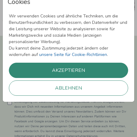
Cookies
Wir verwenden Cookies und ähnliche Techniken, um die
Benutzerfreundlichkeit zu verbessern, den Datenverkehr und
die Leistung unserer Website zu analysieren sowie für
Marketingzwecke und soziale Medien (anzeigen
personalisierter Werbung).
Newsletter abonnieren und 5,00 € Rabatt**
Du kannst deine Zustimmung jederzeit ändern oder
sichern!
widerrufen auf
unsere Seite für Cookie-Richtlinien
.
Melde Dich zu unserem Newsletter an und bleibe auf dem
Laufenden.
AKZEPTIEREN
ABLEHNEN
Einwilligung zur Datennutzung für Marketingzwecke: Hiermit willigst Du ein,
dass wir Dich mit neuesten Informationen aus unserem Angebot informieren
können. Dies umfasst den Versand unseres Newsletters. Zudem können wir Dir
Produktinformationen zu Deinen Interessen auf anderen Plattformen wie
Facebook und Google anzeigen. Um Dir diesen Service anbieten zu können,
nutzen wir Deine personenbezogenen Daten und teilen diese auch mit Dritten,
wenn erforderlich. Du kannst diese Einwilligung jederzeit widerrufen. Weitere
Informationen erhätst Du in unserer Datenschutzerklärung.