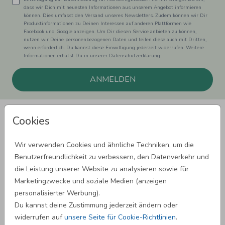
dass wir Dich mit neuesten Informationen aus unserem Angebot informieren
können. Dies umfasst den Versand unseres Newsletters. Zudem können wir Dir
Produktinformationen zu Deinen Interessen auf anderen Plattformen wie
Facebook und Google anzeigen. Um Dir diesen Service anbieten zu können,
nutzen wir Deine personenbezogenen Daten und teilen diese auch mit Dritten,
wenn erforderlich. Du kannst diese Einwilligung jederzeit widerrufen. Weitere
Informationen erhätst Du in unserer Datenschutzerklärung.
ANMELDEN
Cookies
Wir verwenden Cookies und ähnliche Techniken, um die
Benutzerfreundlichkeit zu verbessern, den Datenverkehr und
SPRÜCHE ZUM GEBURTSTAG
die Leistung unserer Website zu analysieren sowie für
Marketingzwecke und soziale Medien (anzeigen
personalisierter Werbung).
SPRÜCHE ZUR HOCHZEIT
Du kannst deine Zustimmung jederzeit ändern oder
widerrufen auf
unsere Seite für Cookie-Richtlinien
.