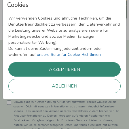
Cookies
Wir verwenden Cookies und ähnliche Techniken, um die
Benutzerfreundlichkeit zu verbessern, den Datenverkehr und
die Leistung unserer Website zu analysieren sowie für
Marketingzwecke und soziale Medien (anzeigen
personalisierter Werbung).
Newsletter abonnieren und 5,00 € Rabatt**
Du kannst deine Zustimmung jederzeit ändern oder
sichern!
widerrufen auf
unsere Seite für Cookie-Richtlinien
.
Melde Dich zu unserem Newsletter an und bleibe auf dem
Laufenden.
AKZEPTIEREN
ABLEHNEN
Einwilligung zur Datennutzung für Marketingzwecke: Hiermit willigst Du ein,
dass wir Dich mit neuesten Informationen aus unserem Angebot informieren
können. Dies umfasst den Versand unseres Newsletters. Zudem können wir Dir
Produktinformationen zu Deinen Interessen auf anderen Plattformen wie
Facebook und Google anzeigen. Um Dir diesen Service anbieten zu können,
nutzen wir Deine personenbezogenen Daten und teilen diese auch mit Dritten,