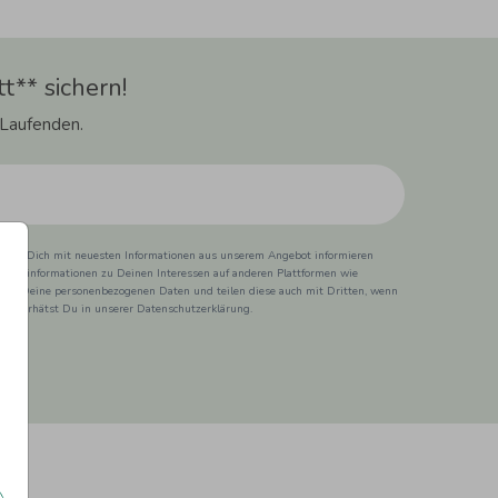
t** sichern!
 Laufenden.
ss wir Dich mit neuesten Informationen aus unserem Angebot informieren
duktinformationen zu Deinen Interessen auf anderen Plattformen wie
 wir Deine personenbezogenen Daten und teilen diese auch mit Dritten, wenn
ionen erhätst Du in unserer Datenschutzerklärung.