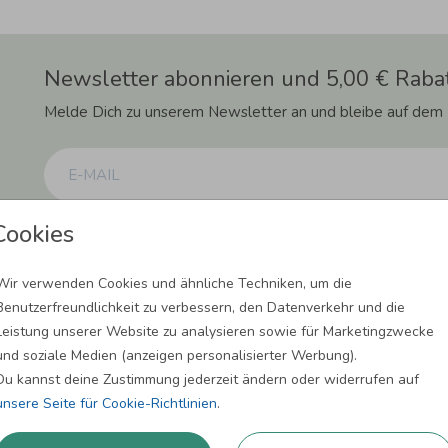
Newsletter abonnieren und 5,00 € Rabat
Melde Dich zu unserem Newsletter an und bleibe auf dem
Cookies
Einwilligung zur Datennutzung für Marketingzwecke: Hiermit willigst Du ein, da
können. Dies umfasst den Versand unseres Newsletters. Zudem können wir Dir Pro
Facebook und Google anzeigen. Um Dir diesen Service anbieten zu können, nutzen
erforderlich. Du kannst diese Einwilligung jederzeit widerrufen. Weitere Informat
Wir verwenden Cookies und ähnliche Techniken, um die
Benutzerfreundlichkeit zu verbessern, den Datenverkehr und die
ANMELDEN
Leistung unserer Website zu analysieren sowie für Marketingzwecke
und soziale Medien (anzeigen personalisierter Werbung).
Du kannst deine Zustimmung jederzeit ändern oder widerrufen auf
unsere Seite für Cookie-Richtlinien
.