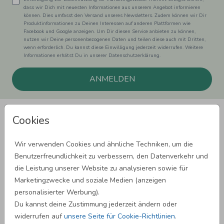
dass wir Dich mit neuesten Informationen aus unserem Angebot informieren
können. Dies umfasst den Versand unseres Newsletters. Zudem können wir Dir
Produktinformationen zu Deinen Interessen auf anderen Plattformen wie
Facebook und Google anzeigen. Um Dir diesen Service anbieten zu können,
nutzen wir Deine personenbezogenen Daten und teilen diese auch mit Dritten,
wenn erforderlich. Du kannst diese Einwilligung jederzeit widerrufen. Weitere
Informationen erhätst Du in unserer Datenschutzerklärung.
ANMELDEN
Cookies
Wir verwenden Cookies und ähnliche Techniken, um die
Benutzerfreundlichkeit zu verbessern, den Datenverkehr und
SPRÜCHE ZUM GEBURTSTAG
die Leistung unserer Website zu analysieren sowie für
Marketingzwecke und soziale Medien (anzeigen
personalisierter Werbung).
SPRÜCHE ZUR HOCHZEIT
Du kannst deine Zustimmung jederzeit ändern oder
widerrufen auf
unsere Seite für Cookie-Richtlinien
.