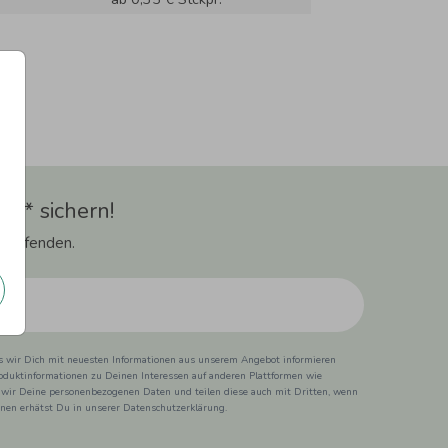
t** sichern!
 Laufenden.
ss wir Dich mit neuesten Informationen aus unserem Angebot informieren
duktinformationen zu Deinen Interessen auf anderen Plattformen wie
 wir Deine personenbezogenen Daten und teilen diese auch mit Dritten, wenn
ionen erhätst Du in unserer Datenschutzerklärung.