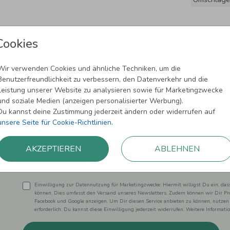
Cookies
Wir verwenden Cookies und ähnliche Techniken, um die
Benutzerfreundlichkeit zu verbessern, den Datenverkehr und die
Leistung unserer Website zu analysieren sowie für Marketingzwecke
und soziale Medien (anzeigen personalisierter Werbung).
Newsletter abonnieren und 5,00 € Rabat
Du kannst deine Zustimmung jederzeit ändern oder widerrufen auf
unsere Seite für Cookie-Richtlinien
.
Melde Dich zu unserem Newsletter an und bleibe auf dem
AKZEPTIEREN
ABLEHNEN
Einwilligung zur Datennutzung für Marketingzwecke: Hiermit willigst Du ein, da
können. Dies umfasst den Versand unseres Newsletters. Zudem können wir Dir Pro
Facebook und Google anzeigen. Um Dir diesen Service anbieten zu können, nutzen
erforderlich. Du kannst diese Einwilligung jederzeit widerrufen. Weitere Informat