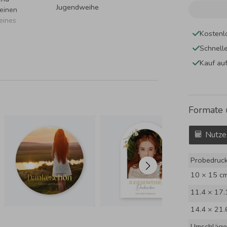
Jugendweihe
 einen
eines
Kostenl
Schnell
Kauf au
Formate 
Nutze
Probedruc
10 × 15 c
11.4 × 17.
14.4 × 21.
Umschläge