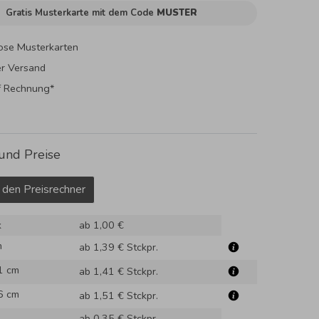
Gratis Musterkarte mit dem Code
MUSTER
ose Musterkarten
er Versand
f Rechnung*
und Preise
 den Preisrechner
k
ab 1,00 €
m
ab 1,39 €
Stckpr.
1 cm
ab 1,41 €
Stckpr.
6 cm
ab 1,51 €
Stckpr.
ab 0,35 €
Stckpr.