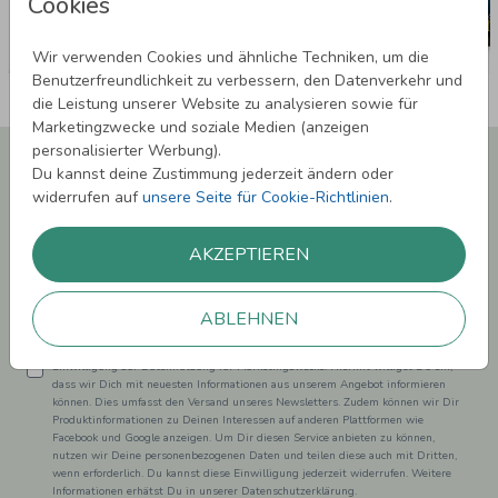
Cookies
Wir verwenden Cookies und ähnliche Techniken, um die
Benutzerfreundlichkeit zu verbessern, den Datenverkehr und
die Leistung unserer Website zu analysieren sowie für
Marketingzwecke und soziale Medien (anzeigen
personalisierter Werbung).
Newsletter abonnieren und 5,00 € Rabatt**
Du kannst deine Zustimmung jederzeit ändern oder
sichern!
widerrufen auf
unsere Seite für Cookie-Richtlinien
.
Melde Dich zu unserem Newsletter an und bleibe auf dem
Laufenden.
AKZEPTIEREN
ABLEHNEN
Einwilligung zur Datennutzung für Marketingzwecke: Hiermit willigst Du ein,
dass wir Dich mit neuesten Informationen aus unserem Angebot informieren
können. Dies umfasst den Versand unseres Newsletters. Zudem können wir Dir
Produktinformationen zu Deinen Interessen auf anderen Plattformen wie
Facebook und Google anzeigen. Um Dir diesen Service anbieten zu können,
nutzen wir Deine personenbezogenen Daten und teilen diese auch mit Dritten,
wenn erforderlich. Du kannst diese Einwilligung jederzeit widerrufen. Weitere
Informationen erhätst Du in unserer Datenschutzerklärung.